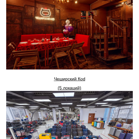
Чеширский Коd
(5 локаций)