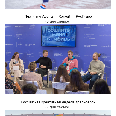
Платинум Арена — Хоккей — РусГидро
(3 дня съёмок)
Российская креативная неделя Красноярск
(2 дня съёмок)