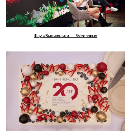
Шоу «Выживалити — Змееловы»