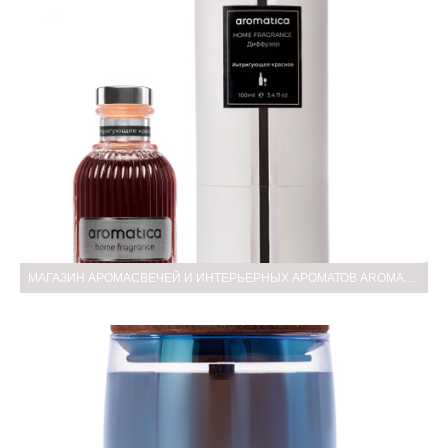
МАГАЗИН АРОМАСВЕЧЕЙ И ИНТЕРЬЕРНЫХ АРОМАТОВ AROMATICA.STORE — ПЕРВАЯ СЪЁМКА